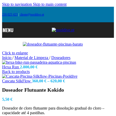
Skip to navigation
Skip to main content
216 023 423
|
cliente@pooldive.pt
MENU
Click to enlarge
Início
/
Material de Limpeza
/
Doseadores
Hexa Run
2.800,00
€
Back to products
Price
Cascata SilkFlow
360,00
€
–
620,00
€
range:
Doseador Flutuante Kokido
360,00 €
through
620,00 €
5,50
€
Doseador de cloro flutuante para dissolução gradual do cloro –
capacidade até 4 pastilhas.