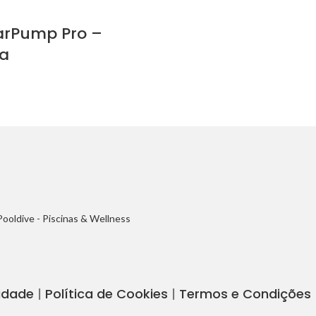
arPump Pro –
a
Pooldive - Piscinas & Wellness
cidade
|
Política de Cookies
|
Termos e Condições