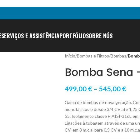
E
SERVIÇOS E ASSISTÊNCIA
PORTFÓLIO
SOBRE NÓS
Início
/
Bombas e Filtros
/
Bombas
/
Bomba
Bomba Sena –
499,00
€
–
545,00
€
Gama de bombas de nova geração. Com
monofásicos e desde 3/4 CV até 1,25 
55. Isolamento classe F, AISI-316L em
Ligações à tubagem através de uma uniã
CV, em 8 m.c.a. para 0,5 CV e a 10 m.c.