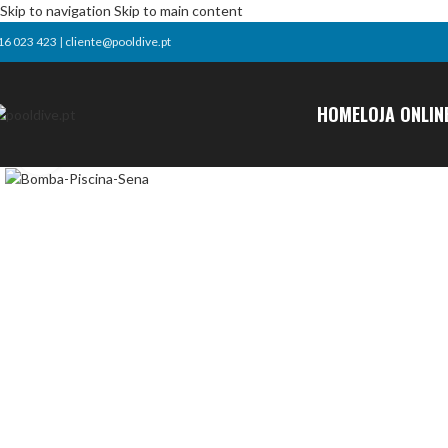
Skip to navigation
Skip to main content
16 023 423
|
cliente@pooldive.pt
HOME
LOJA ONLIN
Click to enlarge