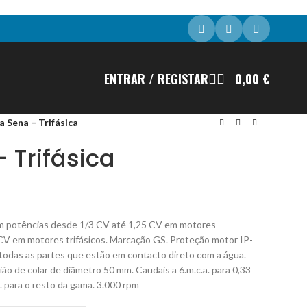
ENTRAR / REGISTAR
0,00
€
 Sena – Trifásica
 Trifásica
 potências desde 1/3 CV até 1,25 CV em motores
CV em motores trifásicos. Marcação GS. Proteção motor IP-
 todas as partes que estão em contacto direto com a água.
o de colar de diâmetro 50 mm. Caudais a 6.m.c.a. para 0,33
a. para o resto da gama. 3.000 rpm