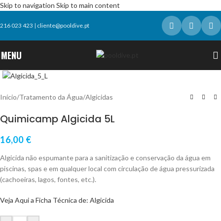
Skip to navigation
Skip to main content
216 023 423
|
cliente@pooldive.pt
MENU
Click to enlarge
Início
/
Tratamento da Água
/
Algicidas
Quimicamp Algicida 5L
16,00
€
Algicida não espumante para a sanitização e conservação da água em
piscinas, spas e em qualquer local com circulação de água pressurizada
(cachoeiras, lagos, fontes, etc.).
Veja Aqui a Ficha Técnica de: Algicida