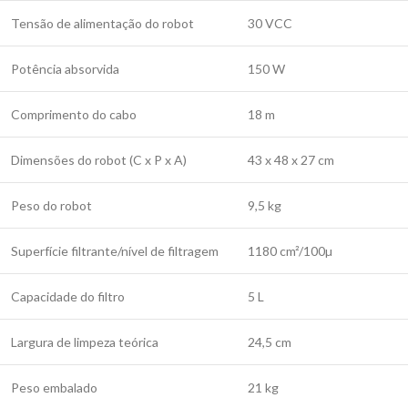
Tensão de alimentação do robot
30 VCC
Potência absorvida
150 W
Comprimento do cabo
18 m
Dimensões do robot (C x P x A)
43 x 48 x 27 cm
Peso do robot
9,5 kg
Superfície filtrante/nível de filtragem
1180 cm²/100µ
Capacidade do filtro
5 L
Largura de limpeza teórica
24,5 cm
Peso embalado
21 kg