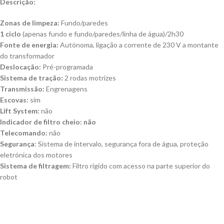
Descrição:
Zonas de limpeza:
Fundo/paredes
1 ciclo
(apenas fundo e fundo/paredes/linha de água)/2h30
Fonte de energia:
Autónoma, ligação a corrente de 230 V a montante
do transformador
Deslocação:
Pré-programada
Sistema de tração:
2 rodas motrizes
Transmissão:
Engrenagens
Escovas:
sim
Lift System:
não
Indicador de filtro cheio: não
Telecomando:
não
Segurança
: Sistema de intervalo, segurança fora de água, proteção
eletrónica dos motores
Sistema de filtragem:
Filtro rígido com acesso na parte superior do
robot