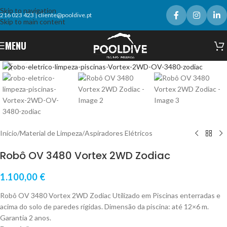
Skip to navigation
216 023 423
|
cliente@pooldive.pt
Skip to main content
MENU
Click to enlarge
Início
/
Material de Limpeza
/
Aspiradores Elétricos
Robô OV 3480 Vortex 2WD Zodiac
1.100,00
€
Robô OV 3480 Vortex 2WD Zodiac Utilizado em Piscinas enterradas e
acima do solo de paredes rígidas. Dimensão da piscina: até 12×6 m.
Garantia 2 anos.