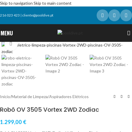
Skip to navigation
Skip to main content
216 023 423
|
cliente@pooldive.pt
MENU
Click to enlarge
Início
/
Material de Limpeza
/
Aspiradores Elétricos
Robô OV 3505 Vortex 2WD Zodiac
1.299,00
€