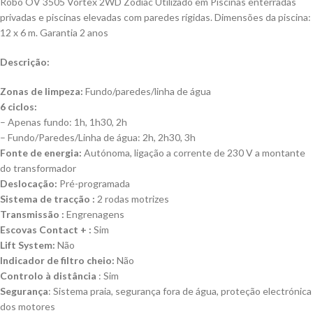
Robô OV 3505 Vortex 2WD Zodiac Utilizado em Piscinas enterradas
privadas e piscinas elevadas com paredes rígidas. Dimensões da piscina:
12 x 6 m. Garantia 2 anos
Descrição:
Zonas de limpeza:
Fundo/paredes/linha de água
6 ciclos:
– Apenas fundo: 1h, 1h30, 2h
– Fundo/Paredes/Linha de água: 2h, 2h30, 3h
Fonte de energia:
Autónoma, ligação a corrente de 230 V a montante
do transformador
Deslocação:
Pré-programada
Sistema de tracção :
2 rodas motrizes
Transmissão :
Engrenagens
Escovas Contact + :
Sim
Lift System:
Não
Indicador de filtro cheio:
Não
Controlo à distância
: Sim
Segurança
: Sistema praia, segurança fora de água, proteção electrónica
dos motores