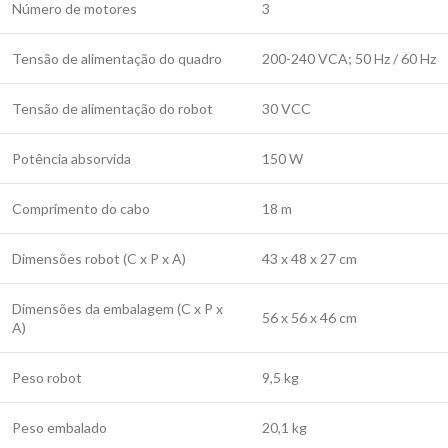
Número de motores
3
Tensão de alimentação do quadro
200-240 VCA; 50 Hz / 60 Hz
Tensão de alimentação do robot
30 VCC
Potência absorvida
150 W
Comprimento do cabo
18 m
Dimensões robot (C x P x A)
43 x 48 x 27 cm
Dimensões da embalagem (C x P x
56 x 56 x 46 cm
A)
Peso robot
9,5 kg
Peso embalado
20,1 kg